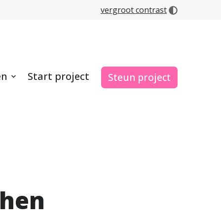
vergroot contrast
en
Start project
Steun project
phen