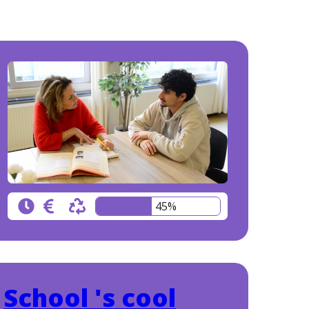
45%
School 's cool