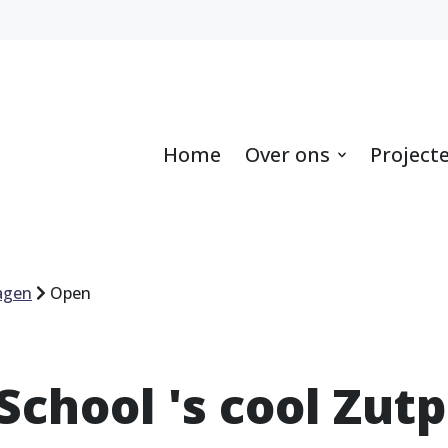
Home
Over ons
Project
agen
Open
School 's cool Zut