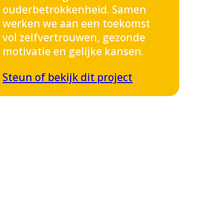
ouderbetrokkenheid. Samen
werken we aan een toekomst
vol zelfvertrouwen, gezonde
motivatie en gelijke kansen.
Steun of bekijk dit project