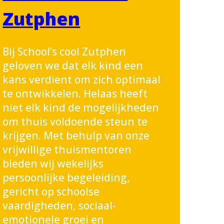
Zutphen
Bij School’s cool Zutphen
geloven we dat elk kind een
kans verdient om zich optimaal
te ontwikkelen. Helaas heeft
niet elk kind de mogelijkheden
om thuis voldoende steun te
krijgen. Met behulp van onze
vrijwillige thuismentoren
bieden wij wekelijks
persoonlijke begeleiding,
gericht op schoolse
vaardigheden, sociaal-
emotionele groei en