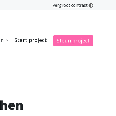
vergroot contrast
en
Start project
Steun project
phen