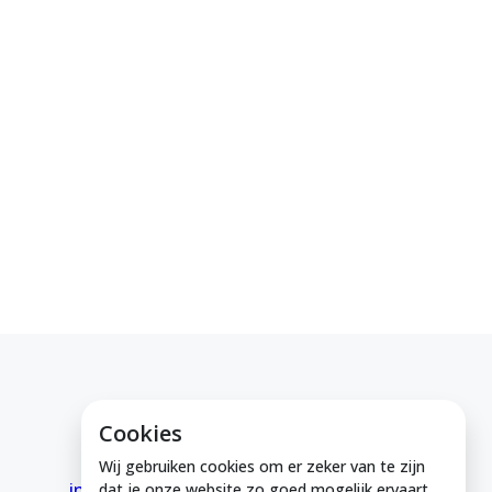
Cookies
E-mail ons
Wij gebruiken cookies om er zeker van te zijn
info@medeinzutphen.nl
dat je onze website zo goed mogelijk ervaart.