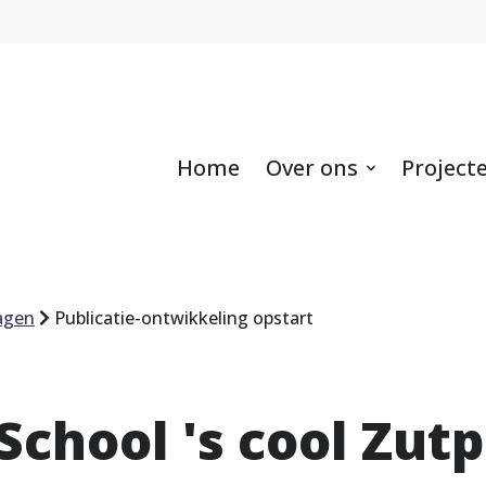
Home
Over ons
Project
agen
Publicatie-ontwikkeling opstart
School 's cool Zut