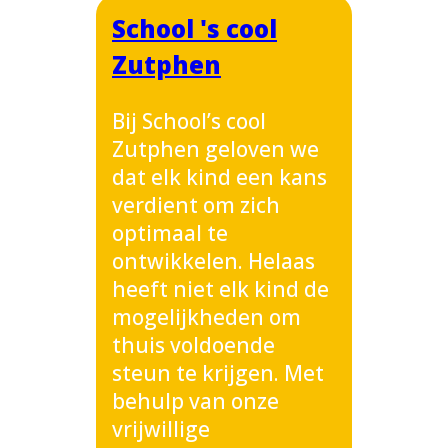
School 's cool
Zutphen
Bij School’s cool
Zutphen geloven we
dat elk kind een kans
verdient om zich
optimaal te
ontwikkelen. Helaas
heeft niet elk kind de
mogelijkheden om
thuis voldoende
steun te krijgen. Met
behulp van onze
vrijwillige