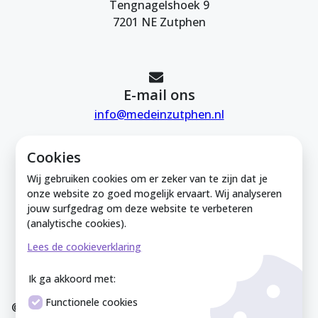
Tengnagelshoek 9
7201 NE Zutphen
E-mail ons
info@medeinzutphen.nl
Cookies
Wij gebruiken cookies om er zeker van te zijn dat je
onze website zo goed mogelijk ervaart. Wij analyseren
jouw surfgedrag om deze website te verbeteren
Mede in Zutphen is onderdeel van de
(analytische cookies).
Zutphense Uitdaging. KVK Zutphense
Lees de cookieverklaring
Uitdaging: 08212926
Ik ga akkoord met:
Functionele cookies
© Mede In Zutphen 2025