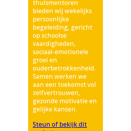
thuismentoren
bieden wij wekelijks
persoonlijke
begeleiding, gericht
op schoolse
vaardigheden,
sociaal-emotionele
groei en
ouderbetrokkenheid.
Samen werken we
aan een toekomst vol
zelfvertrouwen,
gezonde motivatie en
gelijke kansen.
Steun of bekijk dit