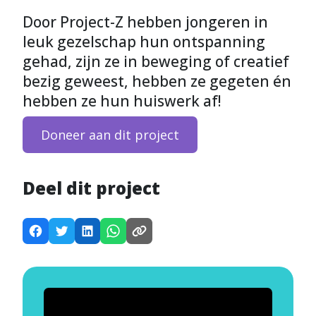
Door Project-Z hebben jongeren in
leuk gezelschap hun ontspanning
gehad, zijn ze in beweging of creatief
bezig geweest, hebben ze gegeten én
hebben ze hun huiswerk af!
Doneer aan dit project
Deel dit project
D
D
D
D
K
e
e
e
e
o
e
e
e
e
p
l
l
l
l
i