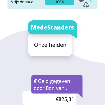
Vrije donatie
100%
MedeStanders
Onze helden
Geld gegeven
door Bon van
Waarde naar rato
€825,81