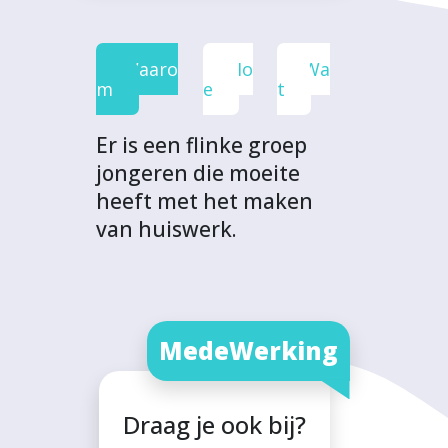
e
t
k
t
o
b
t
e
s
j
o
e
d
A
e
Waaro
Ho
Wa
o
r
I
p
c
m
e
t
k
n
p
t
Er is een flinke groep
jongeren die moeite
heeft met het maken
van huiswerk.
MedeWerking
Draag je ook bij?