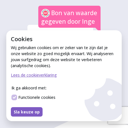
Bon van waarde
gegeven door Inge
€12,50
Cookies
Wij gebruiken cookies om er zeker van te zijn dat je
onze website zo goed mogelijk ervaart. Wij analyseren
Geld gegeven
jouw surfgedrag om deze website te verbeteren
door Robert
(analytische cookies).
Nagtegaal
Lees de cookieverklaring
€50,00
Bijdrage aan project-
Ik ga akkoord met:
Z
Functionele cookies
Sla keuze op