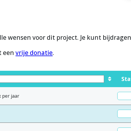
lle wensen voor dit project. Je kunt bijdrage
et een
vrije donatie
.
Sta
 per jaar