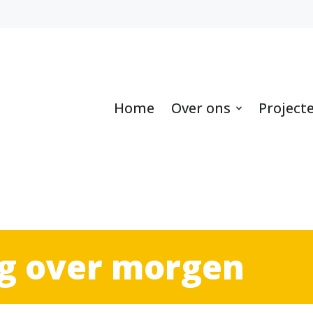
Home
Over ons
Project
g over morgen