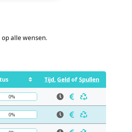
n op alle wensen.
tus
Tijd
,
Geld
of
Spullen
0%
0%