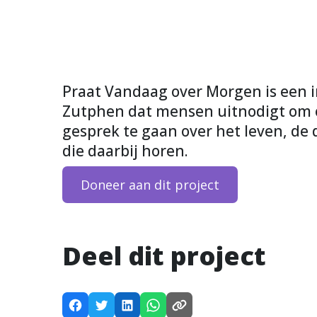
Praat Vandaag over Morgen is een in
Zutphen dat mensen uitnodigt om op
gesprek te gaan over het leven, de
die daarbij horen.
Doneer aan dit project
Deel dit project
D
D
D
D
K