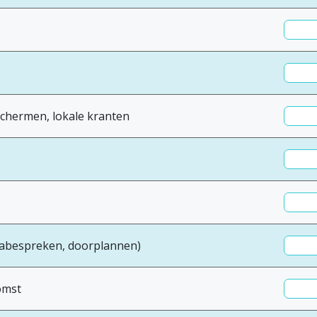
schermen, lokale kranten
abespreken, doorplannen)
omst