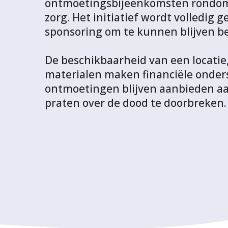
ontmoetingsbijeenkomsten rondom ee
F
T
L
W
t
zorg. Het initiatief wordt volledig 
a
w
i
h
p
sponsoring om te kunnen blijven b
c
i
n
a
r
e
t
k
t
o
De beschikbaarheid van een locatie
b
t
e
s
j
materialen maken financiële onder
o
e
d
A
e
ontmoetingen blijven aanbieden aa
o
r
I
p
c
praten over de dood te doorbreken.
k
n
p
t