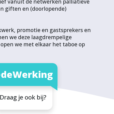
ef vanuit de netwerken palliatieve
van giften en (doorlopende)
ukwerk, promotie en gastsprekers en
nnen we deze laagdrempelige
hopen we met elkaar het taboe op
deWerking
Draag je ook bij?