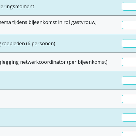
arderingsmoment
hema tijdens bijeenkomst in rol gastvrouw,
kgroepleden (6 personen)
glegging netwerkcoördinator (per bijeenkomst)