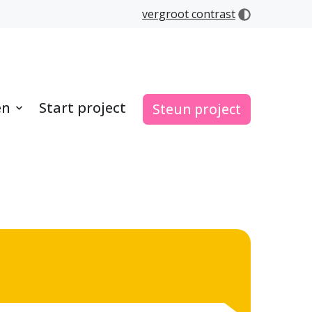
vergroot contrast
en
Start project
Steun project