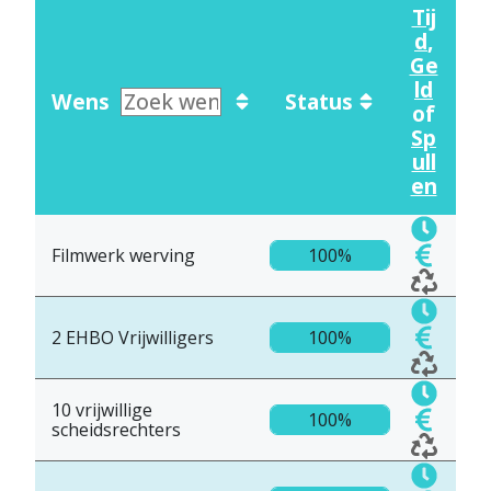
Tij
d
,
Ge
ld
Wens
Status
of
Sp
ull
en
Filmwerk werving
100%
2 EHBO Vrijwilligers
100%
10 vrijwillige
100%
scheidsrechters