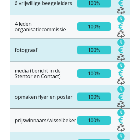
6 vrijwillige beegeleiders
100%
4 leden
100%
organisatiecommissie
fotograaf
100%
media (bericht in de
100%
Stentor en Contact)
opmaken flyer en poster
100%
prijswinnaars/wisselbeker
100%