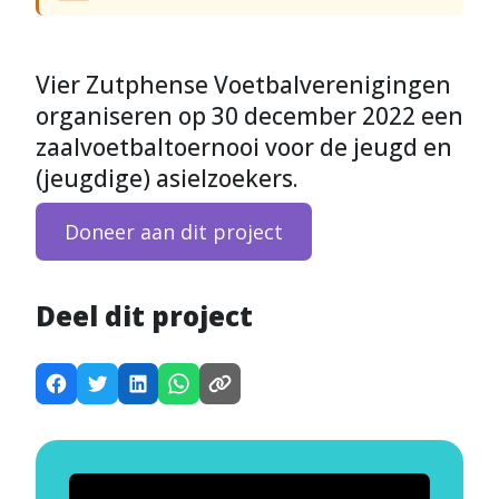
Vier Zutphense Voetbalverenigingen
organiseren op 30 december 2022 een
zaalvoetbaltoernooi voor de jeugd en
(jeugdige) asielzoekers.
Doneer aan dit project
Deel dit project
D
D
D
D
K
e
e
e
e
o
e
e
e
e
p
l
l
l
l
i