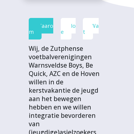
e
t
k
t
o
b
t
e
s
j
o
e
d
A
e
Waaro
Ho
Wa
o
r
I
p
c
m
e
t
k
n
p
t
Wij, de Zutphense
voetbalverenigingen
Warnsveldse Boys, Be
Quick, AZC en de Hoven
willen in de
kerstvakantie de jeugd
aan het bewegen
hebben en we willen
integratie bevorderen
van
(jeugdige)asielzoekers