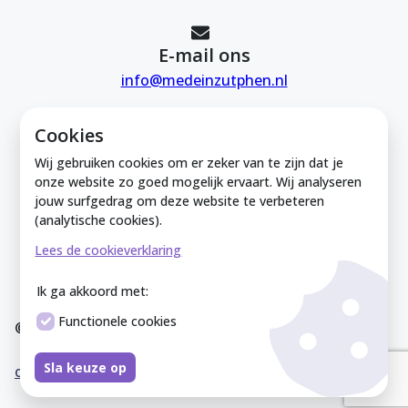
E-mail ons
info@medeinzutphen.nl
Cookies
Wij gebruiken cookies om er zeker van te zijn dat je
onze website zo goed mogelijk ervaart. Wij analyseren
jouw surfgedrag om deze website te verbeteren
Mede in Zutphen is onderdeel van de
(analytische cookies).
Zutphense Uitdaging. KVK Zutphense
Lees de cookieverklaring
Uitdaging: 08212926
Ik ga akkoord met:
Functionele cookies
© Mede In Zutphen 2025
Disclaimer
Privacyverklaring
Overeenkomst
Co
Sla keuze op
okieverklaring
Sitemap
Cookies instellen