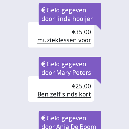
wil zoveel mogelijk
Geld gegeven
muziek maken !
door linda hooijer
€35,00
muzieklessen voor
vluchtelingen
Geld gegeven
door Mary Peters
€25,00
Ben zelf sinds kort
lid van Zutphen
Zingt Werelds en
Geld gegeven
vind het een
prachtig initiatief.
door Anja De Boom