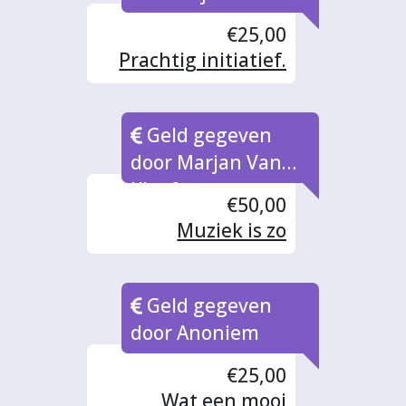
De bevlogenheid
€25,00
van Merel &Merel;
Prachtig initiatief.
Fantastisch!!
Muziek werkt
bevrijdend en
Geld gegeven
helend.
door Marjan Van
Kleef
€50,00
Muziek is zo
belangrijk!
Geld gegeven
door Anoniem
€25,00
Wat een mooi