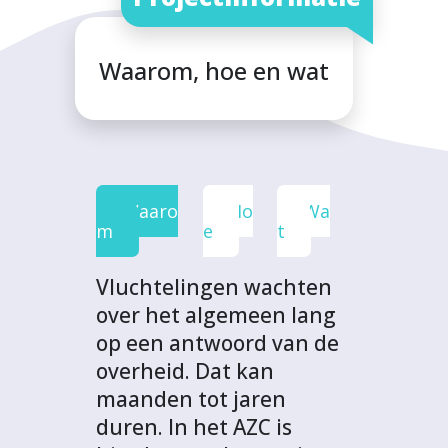
i
i
i
i
d
a
a
a
a
i
F
T
L
W
t
Waarom, hoe en wat
a
w
i
h
p
c
i
n
a
r
e
t
k
t
o
b
t
e
s
j
o
e
d
A
e
Waaro
Ho
Wa
o
r
I
p
c
m
e
t
k
n
p
t
Vluchtelingen wachten
over het algemeen lang
op een antwoord van de
overheid. Dat kan
maanden tot jaren
duren. In het AZC is