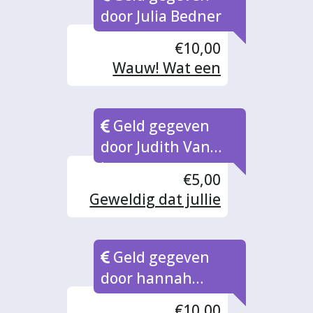
door Julia Bedner
€10,00
Wauw! Wat een
geweldig initiatief!
En wat heeft
Geld gegeven
Sarahel (heette ze
zo?) een prachtige
door Judith Van
stem. Het raakt me
iperen
€5,00
diep.
Geweldig dat jullie
dit doen!!
Geld gegeven
door hannah
plugge
€10,00