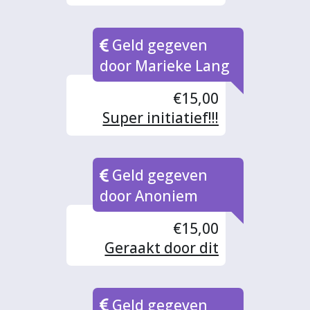
initiatief en hou me
aanbevolen voor een
Geld gegeven
maandelijkse
donatie, wanneer
door Marieke Lang
dit mogelijk is.
€15,00
Super initiatief!!!
Geld gegeven
door Anoniem
€15,00
Geraakt door dit
project en wat de
effecten ervan zijn.
Geld gegeven