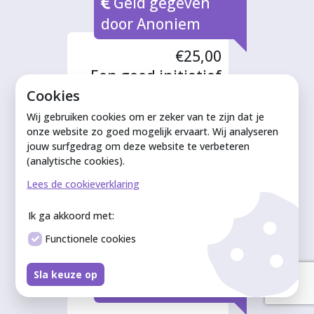
Geld gegeven
door Anoniem
€25,00
Een goed initiatief
en zo waardevol en
Cookies
nodig!
Wij gebruiken cookies om er zeker van te zijn dat je
Geld gegeven
onze website zo goed mogelijk ervaart. Wij analyseren
jouw surfgedrag om deze website te verbeteren
door Nic
(analytische cookies).
Grooteman
Lees de cookieverklaring
€200,00
Wat een mooi
Ik ga akkoord met:
initiatief!!
Functionele cookies
Geld gegeven
Sla keuze op
door Anoniem