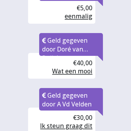
€5,00
eenmalig
Geld gegeven
door Doré van
Deijck
€40,00
Wat een mooi
initiatief Merel! wil
hier graag aan
Geld gegeven
bijdragen en hoop
van harte dat het
door A Vd Velden
doelbedrag wordt
€30,00
bereikt!
Ik steun graag dit