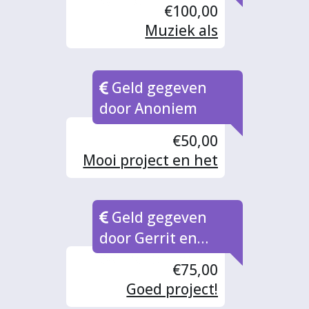
€100,00
Muziek als
overdrukventiel!
Geld gegeven
door Anoniem
€50,00
Mooi project en het
voelt alsof het geld
ook daadwerkelijk
Geld gegeven
voor dit doel zal
worden gebruikt!
door Gerrit en
Wajira Jonker
€75,00
Goed project!