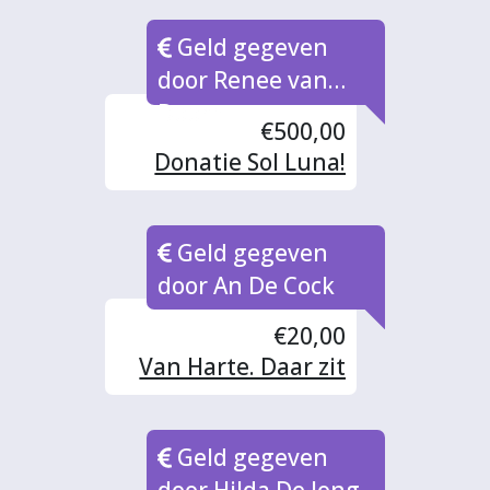
Zutphen tbv
Geld gegeven
muzieklessen voor
vluchtelingen
door Renee van
Doorn
€500,00
Donatie Sol Luna!
Geld gegeven
door An De Cock
€20,00
Van Harte. Daar zit
muziek in
Geld gegeven