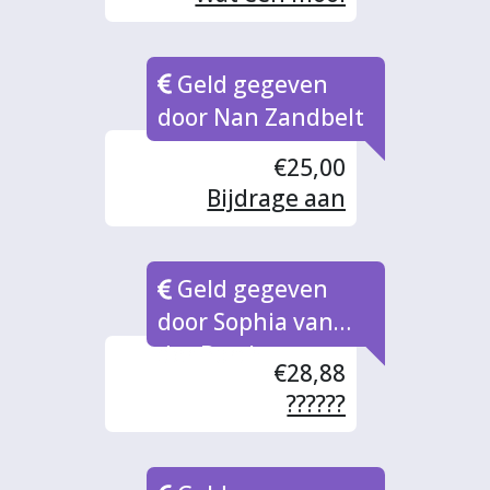
initiatief!
Geld gegeven
door Nan Zandbelt
€25,00
Bijdrage aan
muzieklessen voor
bewoners A. Z. C
Geld gegeven
Zutphen.
door Sophia van
der Borch
€28,88
??????