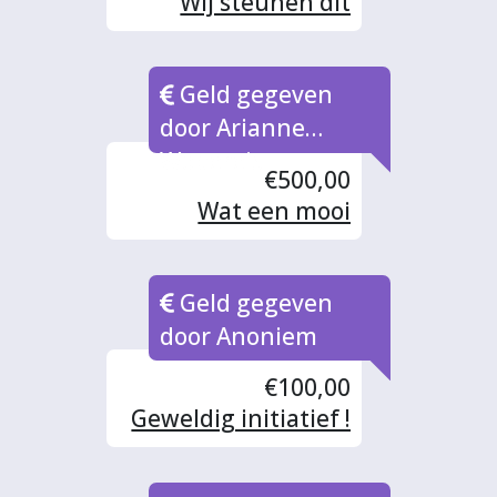
Wij steunen dit
mooie initiatief
graag, Gemma en
Geld gegeven
Jan Alfrink
door Arianne
Wopereis
€500,00
Wat een mooi
initiatief, echt
fantastisch!
Geld gegeven
door Anoniem
€100,00
Geweldig initiatief !