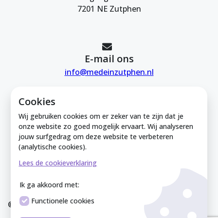
7201 NE Zutphen
E-mail ons
info@medeinzutphen.nl
Cookies
Wij gebruiken cookies om er zeker van te zijn dat je
onze website zo goed mogelijk ervaart. Wij analyseren
jouw surfgedrag om deze website te verbeteren
Mede in Zutphen is onderdeel van de
(analytische cookies).
Zutphense Uitdaging. KVK Zutphense
Lees de cookieverklaring
Uitdaging: 08212926
Ik ga akkoord met:
Functionele cookies
© Mede In Zutphen 2025
Disclaimer
Privacyverklaring
Overeenkomst
Co