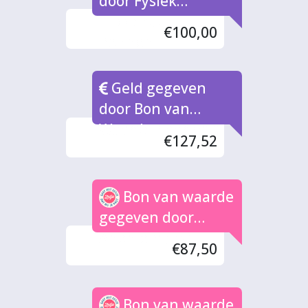
door Fysiek
inleverpunt
€100,00
Bonnen
Geld gegeven
door Bon van
Waarde naar rato
€127,52
Bon van waarde
gegeven door
Anoniem (7x)
€87,50
Bon van waarde