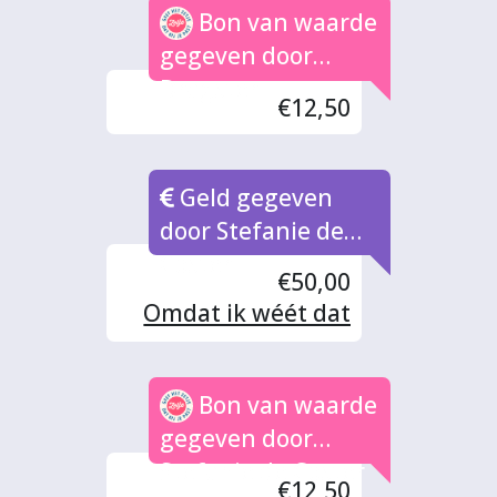
Bon van waarde
gegeven door
Dragster
€12,50
Geld gegeven
door Stefanie de
Coster
€50,00
Omdat ik wéét dat
jullie er echt GOED
mee doen!
Bon van waarde
gegeven door
Stefanie de Coster
€12,50