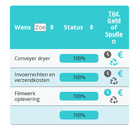
Tijd
,
Geld
Wens
Status
of
Spulle
n
Conveyer dryer
100%
Invoerrechten en
100%
verzendkosten
Filmwerk
100%
oplevering
100%