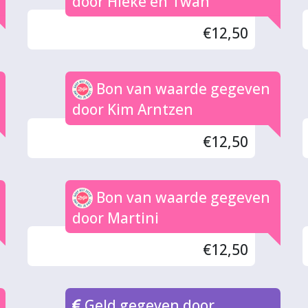
door Hieke en Twan
€12,50
Bon van waarde gegeven
door Kim Arntzen
€12,50
Bon van waarde gegeven
door Martini
€12,50
Geld gegeven door