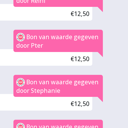
door Reini
€12,50
Bon van waarde gegeven
door Pter
€12,50
Bon van waarde gegeven
door Stephanie
€12,50
Bon van waarde gegeven