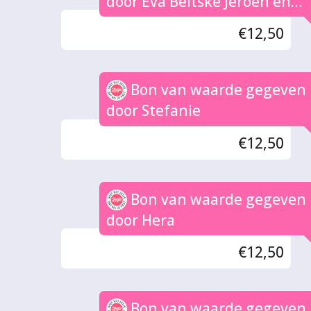
door Eva Beitske Jeroen en
Sil
€12,50
Bon van waarde gegeven
door Stefanie
€12,50
Bon van waarde gegeven
door Hera
€12,50
Bon van waarde gegeven