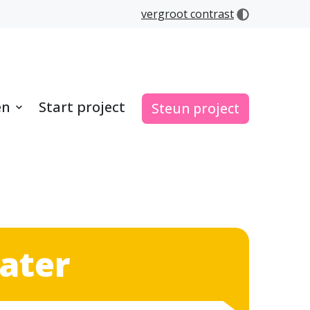
vergroot contrast
en
Start project
Steun project
ater