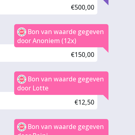
€500,00
Bon van waarde gegeven
door Anoniem (12x)
€150,00
Bon van waarde gegeven
door Lotte
€12,50
Bon van waarde gegeven