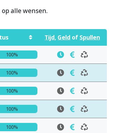
n op alle wensen.
tus
Tijd
,
Geld
of
Spullen
100%
100%
100%
100%
100%