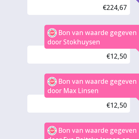
€224,67
Bon van waarde gegeven
door Stokhuysen
€12,50
Bon van waarde gegeven
door Max Linsen
€12,50
Bon van waarde gegeven