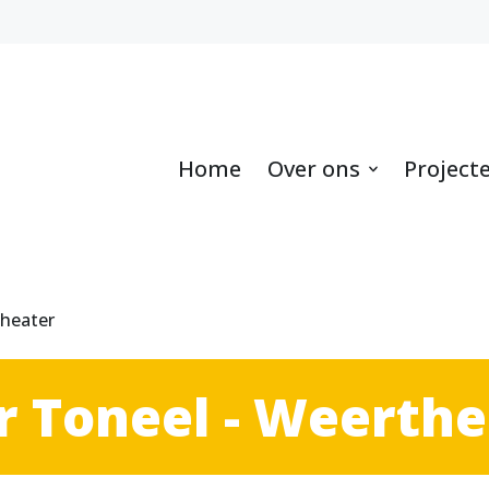
Home
Over ons
Project
heater
 Toneel - Weerthe