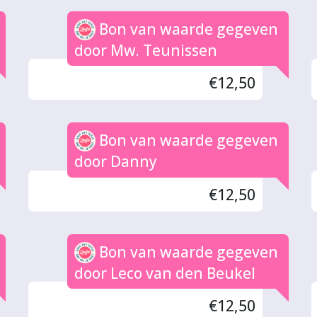
Bon van waarde gegeven
door Mw. Teunissen
€12,50
Bon van waarde gegeven
door Danny
€12,50
Bon van waarde gegeven
door Leco van den Beukel
€12,50