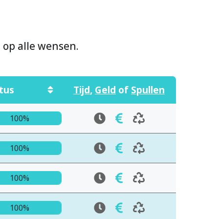
n op alle wensen.
tus
Tijd
,
Geld
of
Spullen
100%
100%
100%
100%