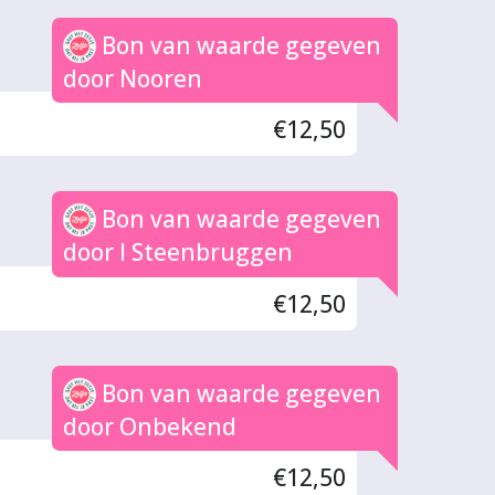
Bon van waarde gegeven
door Nooren
€12,50
Bon van waarde gegeven
door I Steenbruggen
€12,50
Bon van waarde gegeven
door Onbekend
€12,50