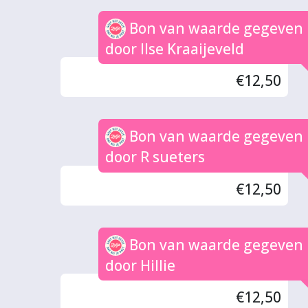
Bon van waarde gegeven
door Ilse Kraaijeveld
€12,50
Bon van waarde gegeven
door R sueters
€12,50
Bon van waarde gegeven
door Hillie
€12,50