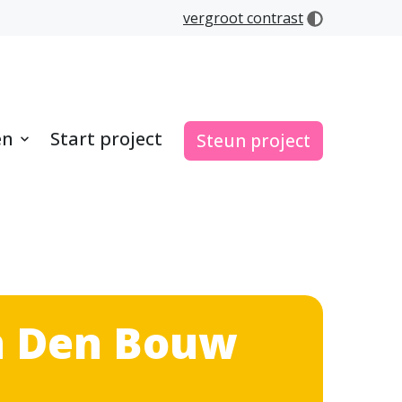
vergroot contrast
en
Start project
Steun project
en Den Bouw