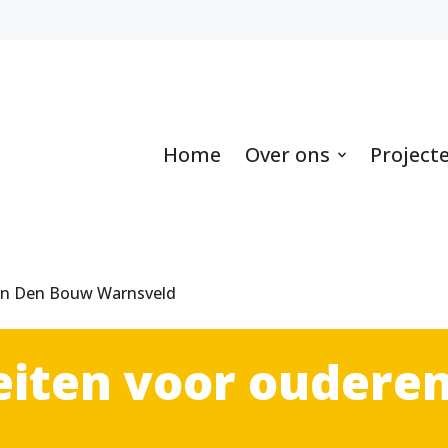
Home
Over ons
Project
ren Den Bouw Warnsveld
teiten voor ouder