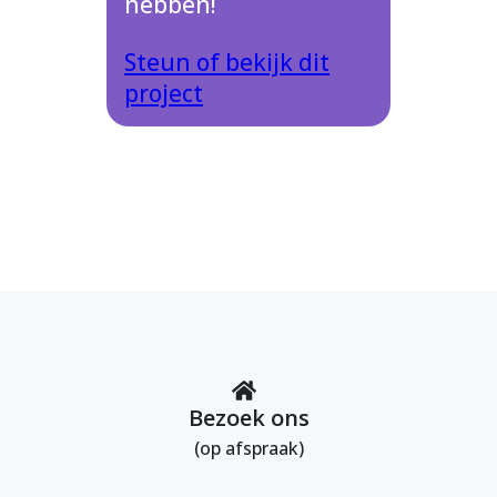
hebben!
Steun of bekijk dit
project
Bezoek ons
(op afspraak)