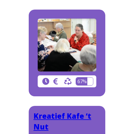
67%
Kreatief Kafe ‘t
Nut