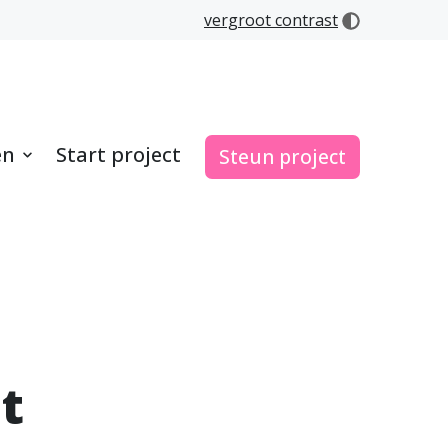
vergroot contrast
en
Start project
Steun project
t