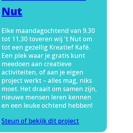
Nut
Elke maandagochtend van 9.30
tot 11.30 toveren wij 't Nut om
tot een gezellig Kreatief Kafé.
Een plek waar je gratis kunt
meedoen aan creatieve
activiteiten, of aan je eigen
project werkt – alles mag, niks
moet. Het draait om samen zijn,
nieuwe mensen leren kennen
en een leuke ochtend hebben!
Steun of bekijk dit project