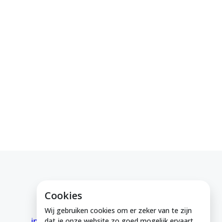
Cookies
E-mail ons
Wij gebruiken cookies om er zeker van te zijn
info@medeinzutphen.nl
dat je onze website zo goed mogelijk ervaart.