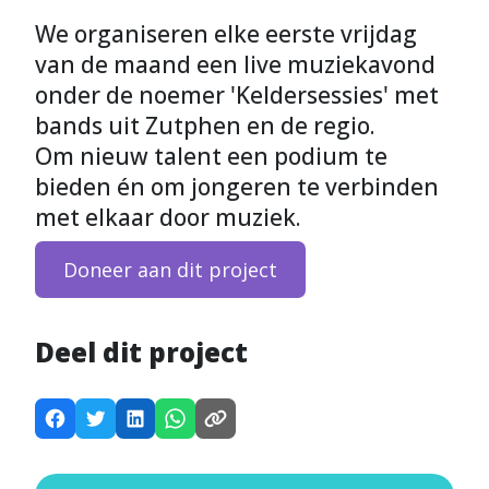
We organiseren elke eerste vrijdag
van de maand een live muziekavond
onder de noemer 'Keldersessies' met
bands uit Zutphen en de regio.
Om nieuw talent een podium te
bieden én om jongeren te verbinden
met elkaar door muziek.
Doneer aan dit project
Deel dit project
D
D
D
D
K
e
e
e
e
o