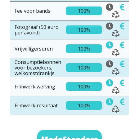
Fee voor bands
100%
Fotograaf (50 euro
100%
per avond)
Vrijwilligersuren
100%
Consumptiebonnen
voor bezoekers,
100%
welkomstdrankje
Filmwerk werving
100%
Filmwerk resultaat
100%