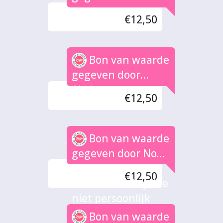
€12,50
Bon van waarde
gegeven door
Alwin
€12,50
Bon van waarde
gegeven door Noah
en Lea en de rest
€12,50
vant huus die jullie
niet persoonlijk
kennen maar wel
Bon van waarde