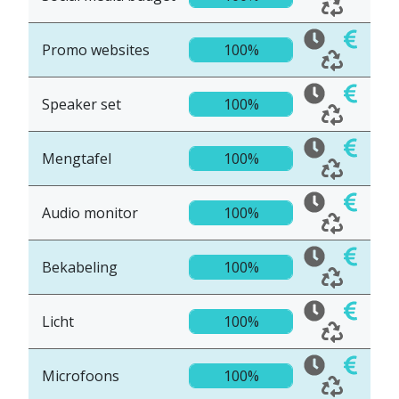
Promo websites
100%
Speaker set
100%
Mengtafel
100%
Audio monitor
100%
Bekabeling
100%
Licht
100%
Microfoons
100%