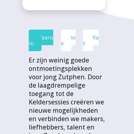
a
w
i
h
p
c
i
n
a
r
e
t
k
t
o
b
t
e
s
j
o
e
d
A
e
Waaro
Ho
Wa
o
r
I
p
c
m
e
t
k
n
p
t
Er zijn weinig goede
ontmoetingsplekken
voor jong Zutphen. Door
de laagdrempelige
toegang tot de
Keldersessies creëren we
nieuwe mogelijkheden
en verbinden we makers,
liefhebbers, talent en