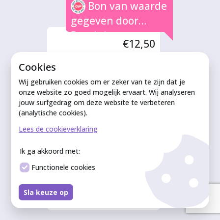
Bon van waarde
gegeven door
Dominique
€12,50
Cookies
Bon van waarde
Wij gebruiken cookies om er zeker van te zijn dat je
onze website zo goed mogelijk ervaart. Wij analyseren
gegeven door
jouw surfgedrag om deze website te verbeteren
Grandad
(analytische cookies).
€12,50
Lees de cookieverklaring
Ik ga akkoord met:
Bon van waarde
Functionele cookies
gegeven door
Ronald
Sla keuze op
€12,50