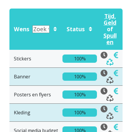
Tijd
,
Geld
Wens
Status
of
Spull
en
Stickers
100%
Banner
100%
Posters en flyers
100%
Kleding
100%
Social media budget
100%