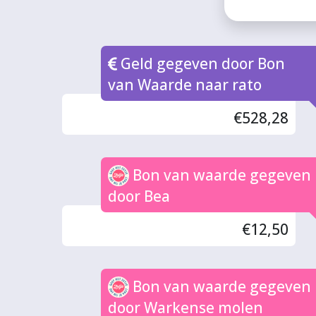
Geld gegeven door Bon
van Waarde naar rato
€528,28
Bon van waarde gegeven
door Bea
€12,50
Bon van waarde gegeven
door Warkense molen