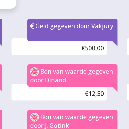
Geld gegeven door Vakjury
€500,00
Bon van waarde gegeven
door Dinand
€12,50
Bon van waarde gegeven
door J. Gotink