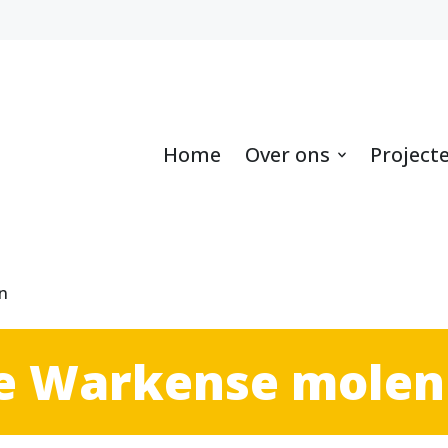
Home
Over ons
Project
n
e Warkense molen