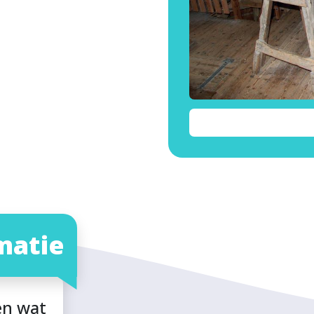
matie
en wat