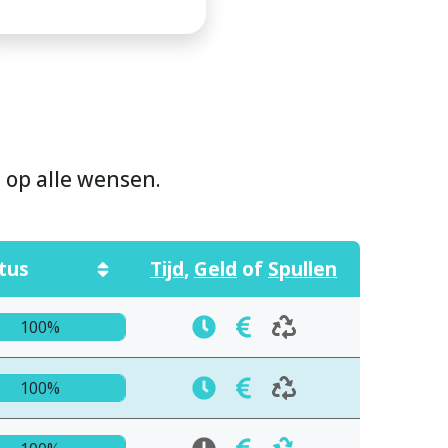
n op alle wensen.
tus
Tijd
,
Geld
of
Spullen
100%
100%