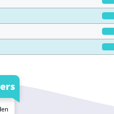
ers
den