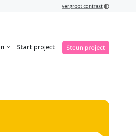
vergroot contrast
en
Start project
Steun project