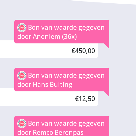
Bon van waarde gegeven
door Anoniem (36x)
€450,00
Bon van waarde gegeven
door Hans Buiting
€12,50
Bon van waarde gegeven
door Remco Berenpas