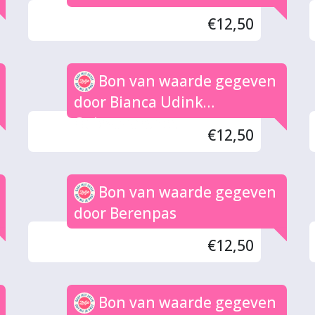
€12,50
Bon van waarde gegeven
door Bianca Udink
Ooievaaarsnest
€12,50
Bon van waarde gegeven
door Berenpas
€12,50
Bon van waarde gegeven