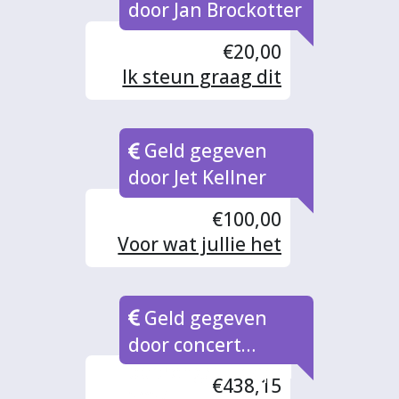
door Jan Brockotter
€20,00
Ik steun graag dit
mooie project
Geld gegeven
door Jet Kellner
€100,00
Voor wat jullie het
beste uitkomt
Succes
Geld gegeven
door concert
opbrengst 13 april
€438,15
2024