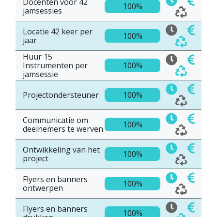
Docenten voor 42
100%
jamsessies
Locatie 42 keer per
100%
jaar
Huur 15
Instrumenten per
100%
jamsessie
Projectondersteuner
100%
Communicatie om
100%
deelnemers te werven
Ontwikkeling van het
100%
project
Flyers en banners
100%
ontwerpen
Flyers en banners
100%