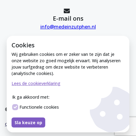
E-mail ons
info@medeinzutphen.nl
Cookies
Wij gebruiken cookies om er zeker van te zijn dat je
onze website zo goed mogelijk ervaart. Wij analyseren
jouw surfgedrag om deze website te verbeteren
Mede in Zutphen is onderdeel van de
(analytische cookies).
Zutphense Uitdaging. KVK Zutphense
Lees de cookieverklaring
Uitdaging: 08212926
Ik ga akkoord met:
Functionele cookies
© Mede In Zutphen 2025
Disclaimer
Privacyverklaring
Overeenkomst
Co
Sla keuze op
okieverklaring
Sitemap
Cookies instellen