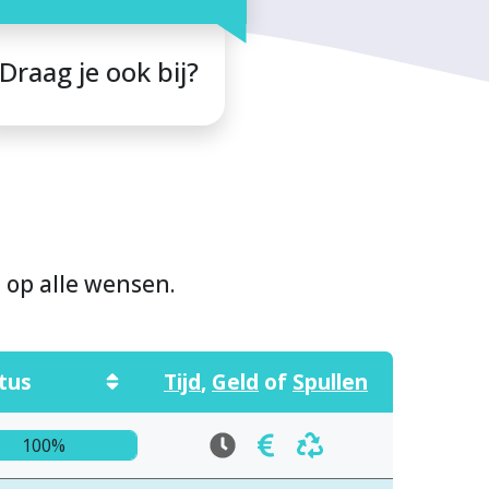
Draag je ook bij?
n op alle wensen.
tus
Tijd
,
Geld
of
Spullen
100%