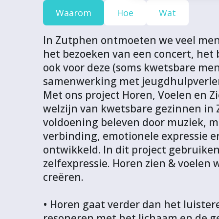
c
c
c
c
v
Waarom
Hoe
Wat
t
t
t
t
a
v
v
v
v
n
In Zutphen ontmoeten we veel mens
i
i
i
i
d
het bezoeken van een concert, het 
a
a
a
a
i
ook voor deze (soms kwetsbare mens
F
T
L
W
t
samenwerking met jeugdhulpverlen
a
w
i
h
p
Met ons project Horen, Voelen en Z
c
i
n
a
r
welzijn van kwetsbare gezinnen in Z
e
t
k
t
o
voldoening beleven door muziek, ma
b
t
e
s
j
verbinding, emotionele expressie e
o
e
d
A
e
ontwikkeld. In dit project gebruike
o
r
I
p
c
zelfexpressie. Horen zien & voelen
k
n
p
t
creëren.
• Horen gaat verder dan het luiste
resoneren met het lichaam en de gee