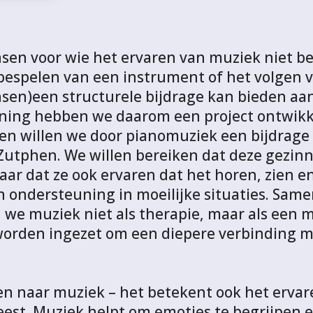
en voor wie het ervaren van muziek niet bes
bespelen van een instrument of het volgen va
en)een structurele bijdrage kan bieden aan
ing hebben we daarom een project ontwikk
ien willen we door pianomuziek een bijdrage
utphen. We willen bereiken dat deze gezinne
ar dat ze ook ervaren dat het horen, zien e
n ondersteuning in moeilijke situaties. Same
n we muziek niet als therapie, maar als een m
 worden ingezet om een diepere verbinding m
ren naar muziek – het betekent ook het erva
st. Muziek helpt om emoties te begrijpen en 