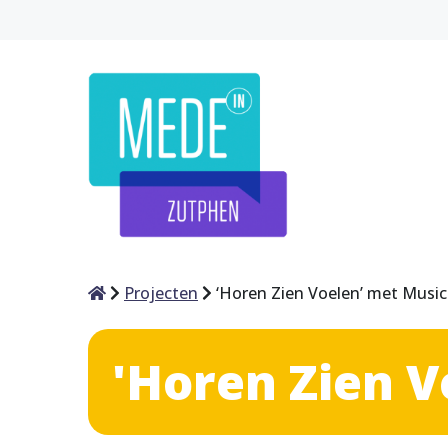
Home
Projecten
‘Horen Zien Voelen’ met Music
'Horen Zien V