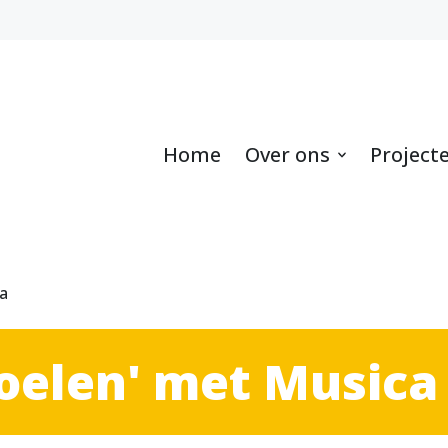
Home
Over ons
Project
a
oelen' met Musica