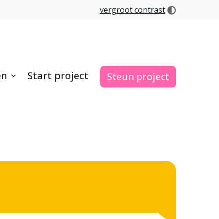
vergroot contrast
en
Start project
Steun project