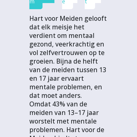
o
r
I
p
c
m
e
t
k
n
p
t
Hart voor Meiden gelooft
dat elk meisje het
verdient om mentaal
gezond, veerkrachtig en
vol zelfvertrouwen op te
groeien. Bijna de helft
van de meiden tussen 13
en 17 jaar ervaart
mentale problemen, en
dat moet anders.
Omdat 43% van de
meiden van 13–17 jaar
worstelt met mentale
problemen. Hart voor de