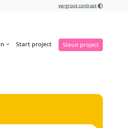
vergroot contrast
en
Start project
Steun project