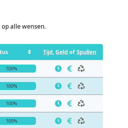
n op alle wensen.
tus
Tijd
,
Geld
of
Spullen
100%
100%
100%
100%