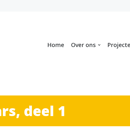
Home
Over ons
Project
s, deel 1