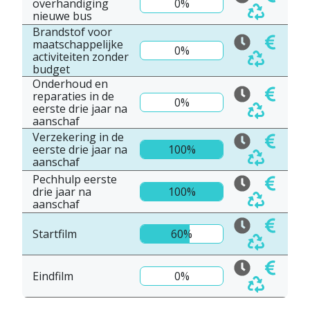
overhandiging
0%
nieuwe bus
Brandstof voor
maatschappelijke
0%
activiteiten zonder
budget
Onderhoud en
reparaties in de
0%
eerste drie jaar na
aanschaf
Verzekering in de
eerste drie jaar na
100%
aanschaf
Pechhulp eerste
drie jaar na
100%
aanschaf
Startfilm
60%
Eindfilm
0%