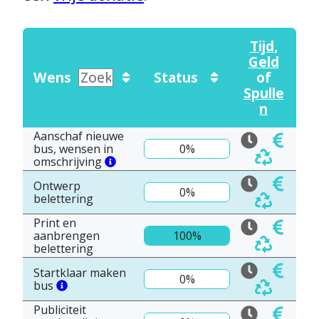
Tijd
,
Geld
Wens
Status
of
Spulle
n
Aanschaf nieuwe
bus, wensen in
0%
omschrijving
Ontwerp
0%
belettering
Print en
aanbrengen
100%
belettering
Startklaar maken
0%
bus
Publiciteit