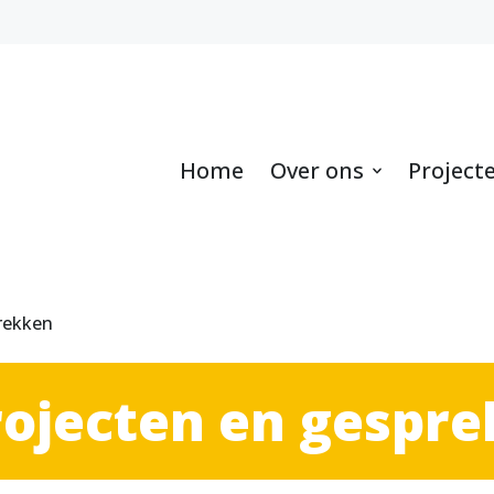
Home
Over ons
Project
rekken
rojecten en gespr