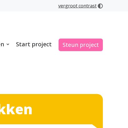
vergroot contrast
en
Start project
Steun project
ekken