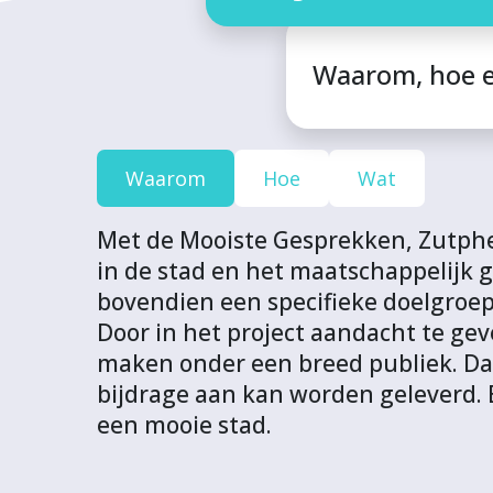
o
o
o
o
U
j
j
j
j
R
Waarom, hoe 
e
e
e
e
L
c
c
c
c
v
t
t
t
t
a
v
v
v
v
n
Waarom
Hoe
Wat
i
i
i
i
d
a
a
a
a
i
Met de Mooiste Gesprekken, Zutphe
F
T
L
W
t
in de stad en het maatschappelijk 
a
w
i
h
p
bovendien een specifieke doelgroe
c
i
n
a
r
Door in het project aandacht te ge
e
t
k
t
o
maken onder een breed publiek. Da
b
t
e
s
j
bijdrage aan kan worden geleverd. B
o
e
d
A
e
een mooie stad.
o
r
I
p
c
k
n
p
t