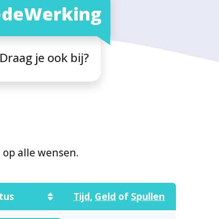
deWerking
Draag je ook bij?
n op alle wensen.
tus
Tijd
,
Geld
of
Spullen