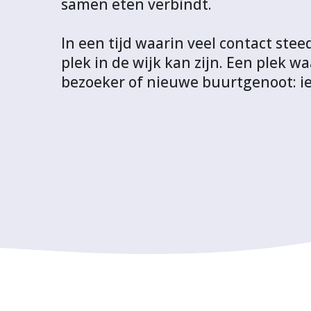
samen eten verbindt.
F
T
L
W
t
a
w
i
h
p
In een tijd waarin veel contact ste
c
i
n
a
r
plek in de wijk kan zijn. Een plek
e
t
k
t
o
bezoeker of nieuwe buurtgenoot: ie
b
t
e
s
j
o
e
d
A
e
o
r
I
p
c
k
n
p
t