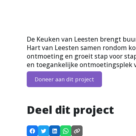
De Keuken van Leesten brengt buu
Hart van Leesten samen rondom ko
ontmoeting en groeit stap voor sta
en toegankelijke ontmoetingsplek v
Doneer aan dit project
Deel dit project
D
D
D
D
K