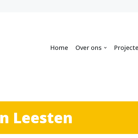
Home
Over ons
Project
n Leesten