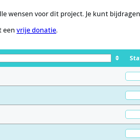
lle wensen voor dit project. Je kunt bijdrage
et een
vrije donatie
.
Sta