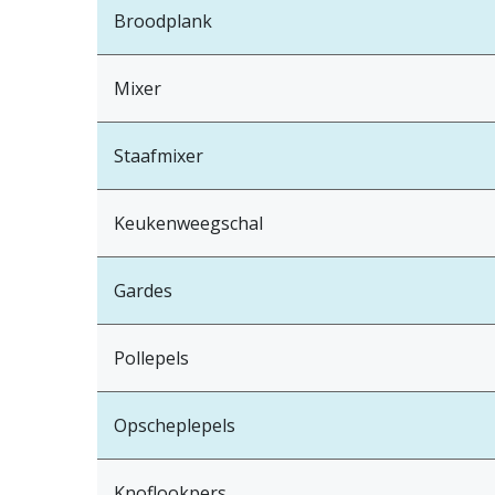
Broodplank
Mixer
Staafmixer
Keukenweegschal
Gardes
Pollepels
Opscheplepels
Knoflookpers