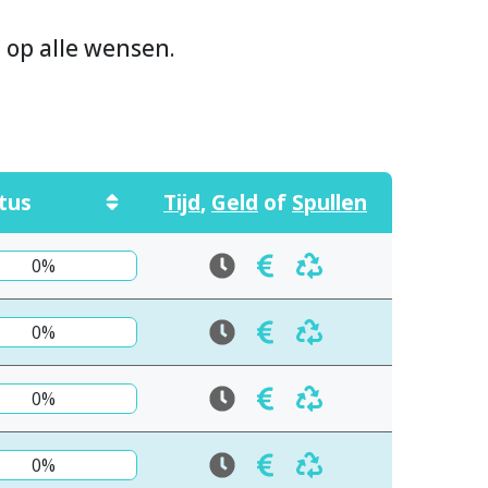
n op alle wensen.
tus
Tijd
,
Geld
of
Spullen
0%
0%
0%
0%