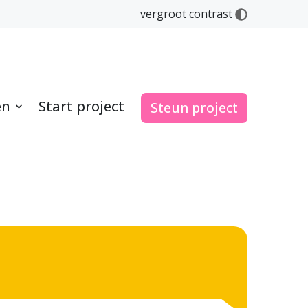
vergroot contrast
en
Start project
Steun project