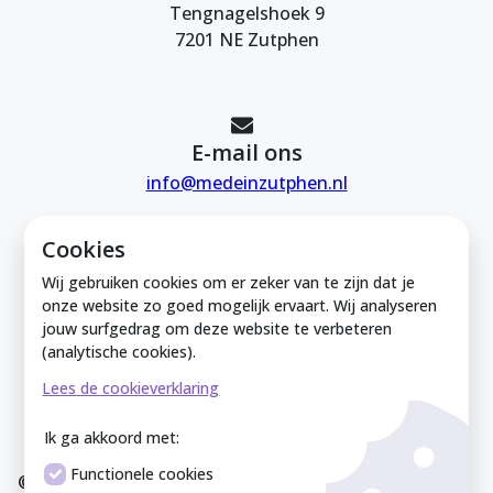
Tengnagelshoek 9
7201 NE Zutphen
E-mail ons
info@medeinzutphen.nl
Cookies
Wij gebruiken cookies om er zeker van te zijn dat je
onze website zo goed mogelijk ervaart. Wij analyseren
jouw surfgedrag om deze website te verbeteren
Mede in Zutphen is onderdeel van de
(analytische cookies).
Zutphense Uitdaging. KVK Zutphense
Lees de cookieverklaring
Uitdaging: 08212926
Ik ga akkoord met:
Functionele cookies
© Mede In Zutphen 2025