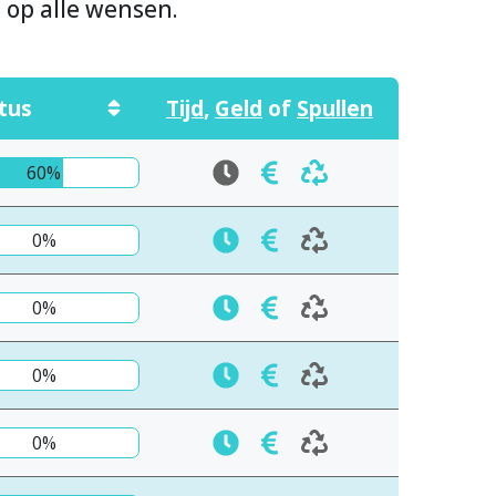
n op alle wensen.
tus
Tijd
,
Geld
of
Spullen
60%
0%
0%
0%
0%