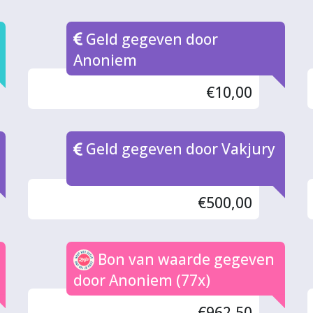
Geld gegeven door
Anoniem
€10,00
Geld gegeven door Vakjury
€500,00
Bon van waarde gegeven
door Anoniem (77x)
€962,50