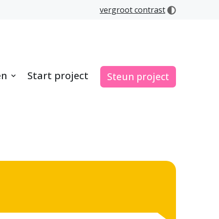
vergroot contrast
en
Start project
Steun project