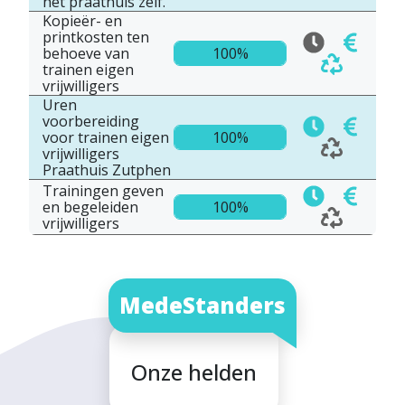
het praathuis zelf.
Kopieër- en
printkosten ten
behoeve van
100%
trainen eigen
vrijwilligers
Uren
voorbereiding
voor trainen eigen
100%
vrijwilligers
Praathuis Zutphen
Trainingen geven
en begeleiden
100%
vrijwilligers
MedeStanders
Onze helden