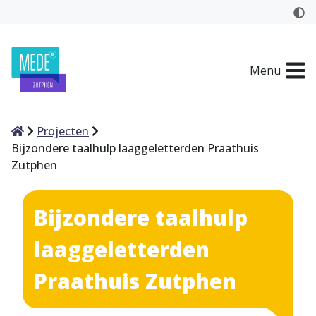
Menu
Home
Projecten
Bijzondere taalhulp laaggeletterden Praathuis
Zutphen
Bijzondere taalhulp
laaggeletterden
Praathuis Zutphen