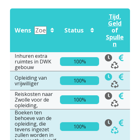
Tijd
,
Geld
Wens
Status
of
Spulle
n
Inhuren extra
ruimtes in DWK
100%
gebouw
Opleiding van
100%
vrijwilliger
Reiskosten naar
Zwolle voor de
100%
opleiding,
Boeken ten
behoeve van de
opleiding, die
100%
tevens ingezet
zullen worden in