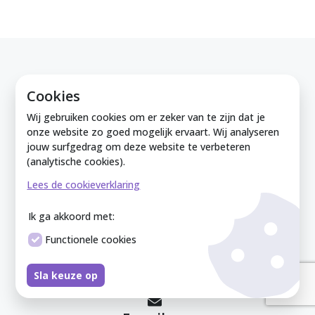
Cookies
Bezoek ons
Wij gebruiken cookies om er zeker van te zijn dat je
onze website zo goed mogelijk ervaart. Wij analyseren
(op afspraak)
jouw surfgedrag om deze website te verbeteren
(analytische cookies).
Lees de cookieverklaring
Postadres
Ik ga akkoord met:
Tengnagelshoek 9
Functionele cookies
7201 NE Zutphen
Sla keuze op