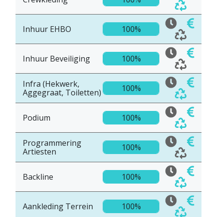
Inhuur EHBO
100%
Inhuur Beveiliging
100%
Infra (Hekwerk,
100%
Aggegraat, Toiletten)
Podium
100%
Programmering
100%
Artiesten
Backline
100%
Aankleding Terrein
100%