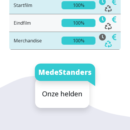
Startfilm
100%
Eindfilm
100%
Merchandise
100%
MedeStanders
Onze helden