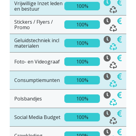
Vrijwillige Inzet leden
100%
en bestuur
Stickers / Flyers /
100%
Promo
Geluidstechniek incl
100%
materialen
Foto- en Videograaf
100%
Consumptiemunten
100%
Polsbandjes
100%
Social Media Budget
100%
Crewkleding
100%