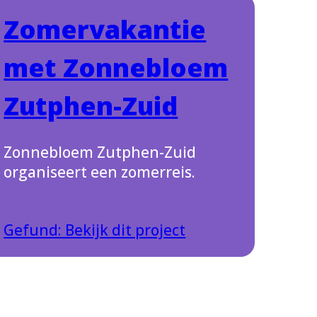
Zomervakantie
met Zonnebloem
Zutphen-Zuid
Zonnebloem Zutphen-Zuid
organiseert een zomerreis.
Gefund: Bekijk dit project