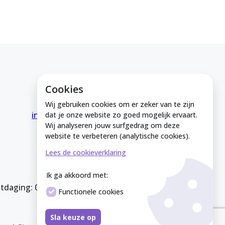
Cookies
E-mail ons
Wij gebruiken cookies om er zeker van te zijn
info@medeinzutphen.nl
dat je onze website zo goed mogelijk ervaart.
Wij analyseren jouw surfgedrag om deze
website te verbeteren (analytische cookies).
Lees de cookieverklaring
Ik ga akkoord met:
itdaging: 08212926
Functionele cookies
Sla keuze op