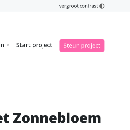
vergroot contrast
en
Start project
Steun project
et Zonnebloem