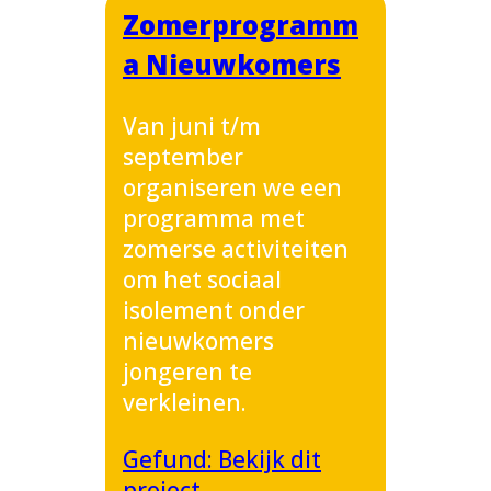
Zomerprogramm
a Nieuwkomers
Van juni t/m
september
organiseren we een
programma met
zomerse activiteiten
om het sociaal
isolement onder
nieuwkomers
jongeren te
verkleinen.
Gefund: Bekijk dit
project