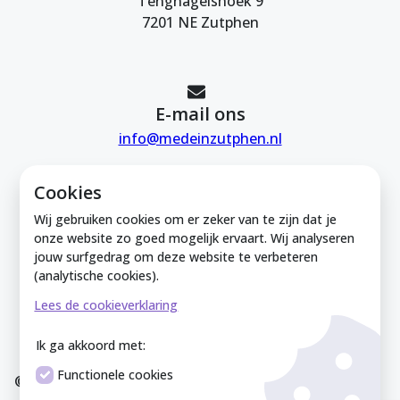
Tengnagelshoek 9
7201 NE Zutphen
E-mail ons
info@medeinzutphen.nl
Cookies
Wij gebruiken cookies om er zeker van te zijn dat je
onze website zo goed mogelijk ervaart. Wij analyseren
jouw surfgedrag om deze website te verbeteren
Mede in Zutphen is onderdeel van de
(analytische cookies).
Zutphense Uitdaging. KVK Zutphense
Lees de cookieverklaring
Uitdaging: 08212926
Ik ga akkoord met:
Functionele cookies
© Mede In Zutphen 2025