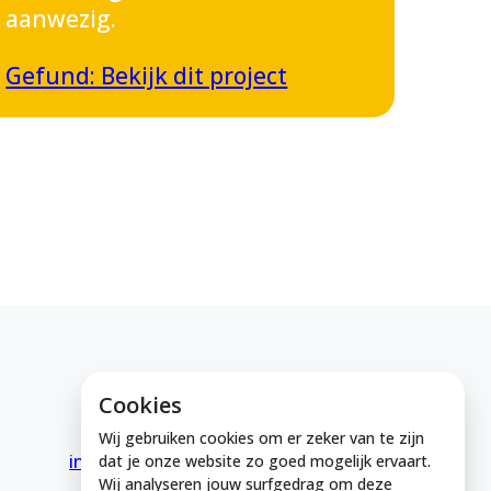
aanwezig.
Gefund: Bekijk dit project
Cookies
E-mail ons
Wij gebruiken cookies om er zeker van te zijn
info@medeinzutphen.nl
dat je onze website zo goed mogelijk ervaart.
Wij analyseren jouw surfgedrag om deze