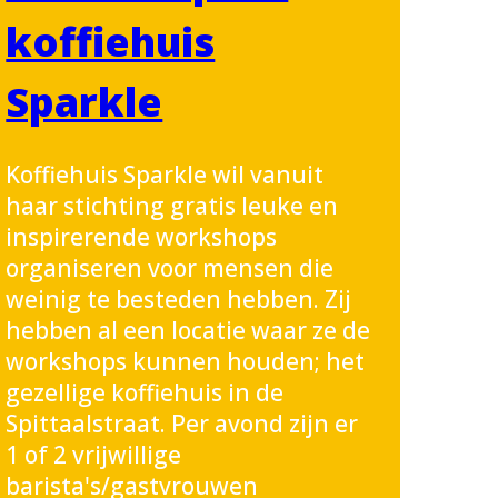
koffiehuis
Sparkle
Koffiehuis Sparkle wil vanuit
haar stichting gratis leuke en
inspirerende workshops
organiseren voor mensen die
weinig te besteden hebben. Zij
hebben al een locatie waar ze de
workshops kunnen houden; het
gezellige koffiehuis in de
Spittaalstraat. Per avond zijn er
1 of 2 vrijwillige
barista's/gastvrouwen