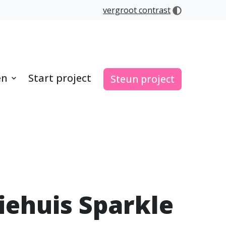
vergroot contrast
en
Start project
Steun project
iehuis Sparkle