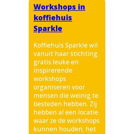
Workshops in
koffiehuis
Sparkle
Koffiehuis Sparkle wil
vanuit haar stichting
gratis leuke en
inspirerende
workshops
organiseren voor
mensen die weinig te
besteden hebben. Zij
hebben al een locatie
waar ze de workshops
kunnen houden; het