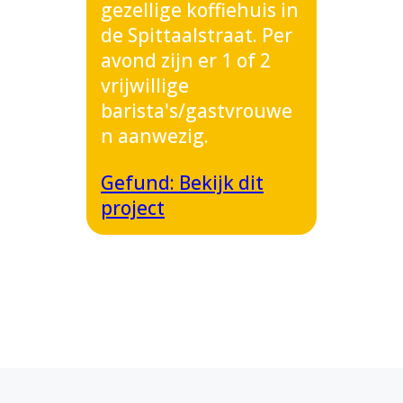
gezellige koffiehuis in
de Spittaalstraat. Per
avond zijn er 1 of 2
vrijwillige
barista's/gastvrouwe
n aanwezig.
Gefund: Bekijk dit
project