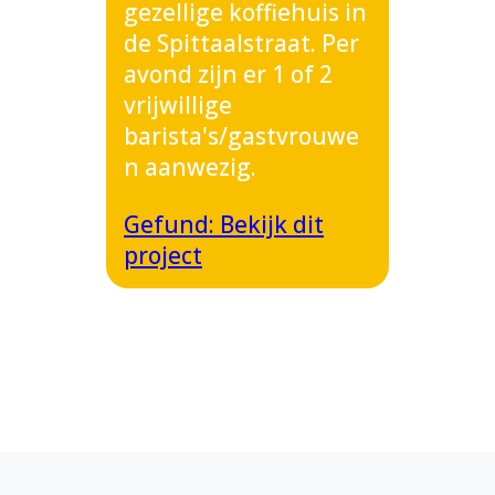
gezellige koffiehuis in
de Spittaalstraat. Per
avond zijn er 1 of 2
vrijwillige
barista's/gastvrouwe
n aanwezig.
Gefund: Bekijk dit
project