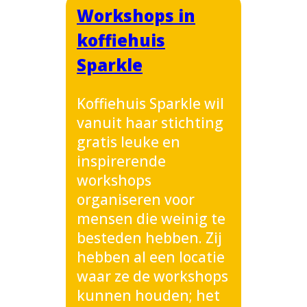
Workshops in
koffiehuis
Sparkle
Koffiehuis Sparkle wil
vanuit haar stichting
gratis leuke en
inspirerende
workshops
organiseren voor
mensen die weinig te
besteden hebben. Zij
hebben al een locatie
waar ze de workshops
kunnen houden; het