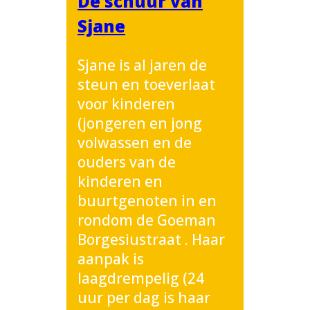
De schuur van
Sjane
Sjane is al jaren de
steun en toeverlaat
voor kinderen
(jongeren en jong
volwassen en de
ouders van de
kinderen en
buurtgenoten in en
rondom de Goeman
Borgesiustraat . Haar
aanpak is
laagdrempelig (24
uur per dag is haar