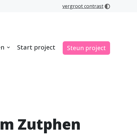
vergroot contrast
en
Start project
Steun project
em Zutphen