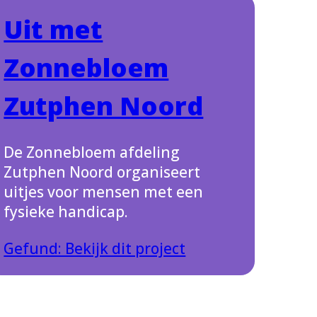
Uit met
Zonnebloem
Zutphen Noord
De Zonnebloem afdeling
Zutphen Noord organiseert
uitjes voor mensen met een
fysieke handicap.
Gefund: Bekijk dit project