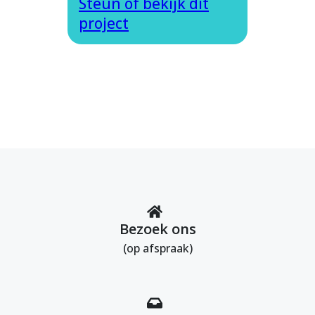
Steun of bekijk dit
project
Bezoek ons
(op afspraak)