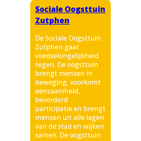
Sociale Oogsttuin
Zutphen
De Sociale Oogsttuin
Zutphen gaat
voedselongelijkheid
tegen. De oogsttuin
brengt mensen in
beweging, voorkomt
eenzaamheid,
bevorderd
participatie en brengt
mensen uit alle lagen
van de stad en wijken
samen. De oogsttuin