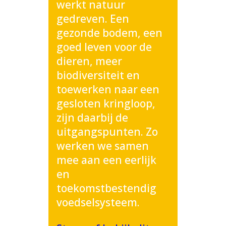
werkt natuur
gedreven. Een
gezonde bodem, een
goed leven voor de
dieren, meer
biodiversiteit en
toewerken naar een
gesloten kringloop,
zijn daarbij de
uitgangspunten. Zo
werken we samen
mee aan een eerlijk
en
toekomstbestendig
voedselsysteem.