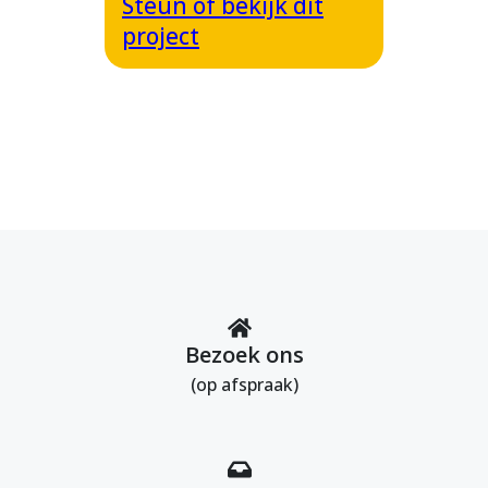
Steun of bekijk dit
project
Bezoek ons
(op afspraak)