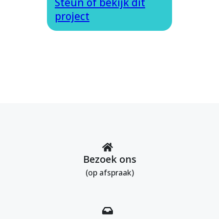
Steun of bekijk dit
project
Bezoek ons
(op afspraak)