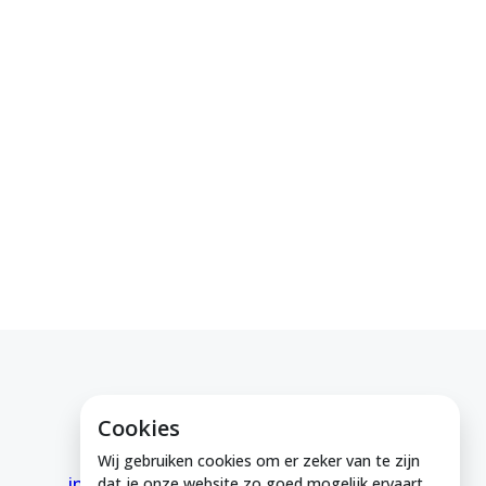
Cookies
E-mail ons
Wij gebruiken cookies om er zeker van te zijn
info@medeinzutphen.nl
dat je onze website zo goed mogelijk ervaart.