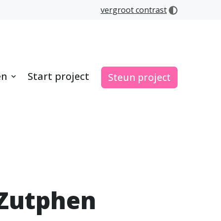
vergroot contrast
en
Start project
Steun project
 Zutphen