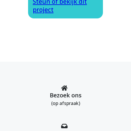
Steun of bekijk dit
project
Bezoek ons
(op afspraak)