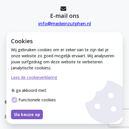
E-mail ons
info@medeinzutphen.nl
Cookies
Wij gebruiken cookies om er zeker van te zijn dat je
onze website zo goed mogelijk ervaart. Wij analyseren
jouw surfgedrag om deze website te verbeteren
Mede in Zutphen is onderdeel van de
(analytische cookies).
Zutphense Uitdaging. KVK Zutphense
Lees de cookieverklaring
Uitdaging: 08212926
Ik ga akkoord met:
Functionele cookies
© Mede In Zutphen 2025
Disclaimer
Privacyverklaring
Overeenkomst
Co
Sla keuze op
okieverklaring
Sitemap
Cookies instellen