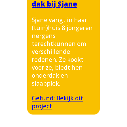
dak bij Sjane
Sjane vangt in haar
(tuin)huis 8 jongeren
nergens
terechtkunnen om
verschillende
redenen. Ze kookt
voor ze, biedt hen
onderdak en
slaapplek.
Gefund: Bekijk dit
project