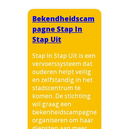
Bekendheidscam
pagne Stap In
Stap Uit
Stap In Stap Uit is een
vervoerssysteem dat
ouderen helpt veilig
en zelfstandig in het
stadscentrum te
komen. De stichting
wil graag een
bekenheidscampagne
organiseren om haar
diensten aan meer