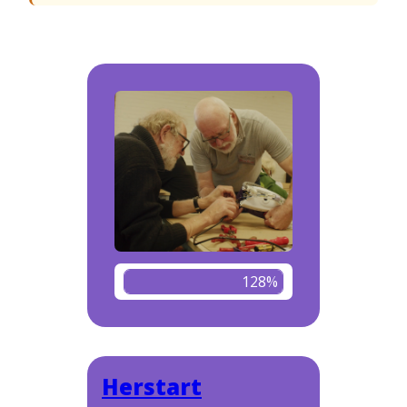
128%
Herstart