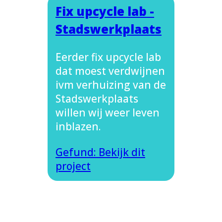
Fix upcycle lab -
Stadswerkplaats
Eerder fix upcycle lab
dat moest verdwijnen
ivm verhuizing van de
Stadswerkplaats
willen wij weer leven
inblazen.
Gefund: Bekijk dit
project