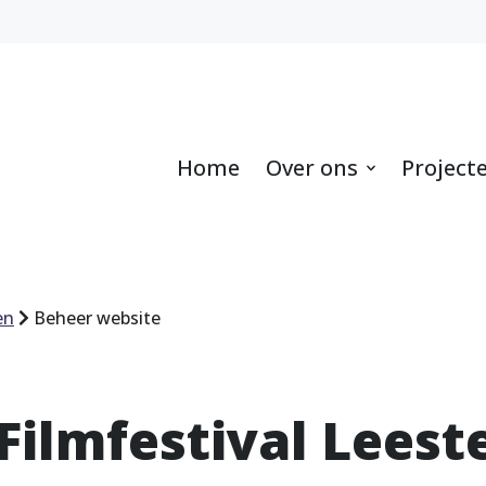
Home
Over ons
Project
en
Beheer website
Filmfestival Leest