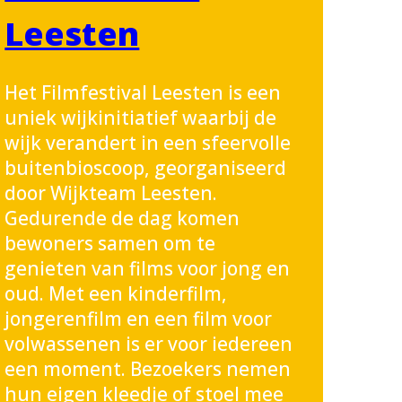
Leesten
Het Filmfestival Leesten is een
uniek wijkinitiatief waarbij de
wijk verandert in een sfeervolle
buitenbioscoop, georganiseerd
door Wijkteam Leesten.
Gedurende de dag komen
bewoners samen om te
genieten van films voor jong en
oud. Met een kinderfilm,
jongerenfilm en een film voor
volwassenen is er voor iedereen
een moment. Bezoekers nemen
hun eigen kleedje of stoel mee