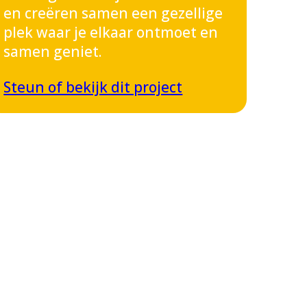
en creëren samen een gezellige
plek waar je elkaar ontmoet en
samen geniet.
Steun of bekijk dit project