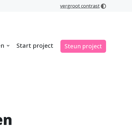
vergroot contrast
en
Start project
Steun project
en