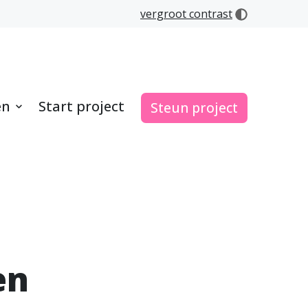
vergroot contrast
en
Start project
Steun project
en