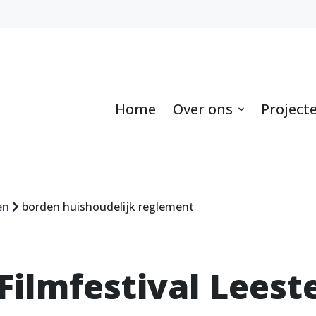
Home
Over ons
Project
en
borden huishoudelijk reglement
Filmfestival Leest