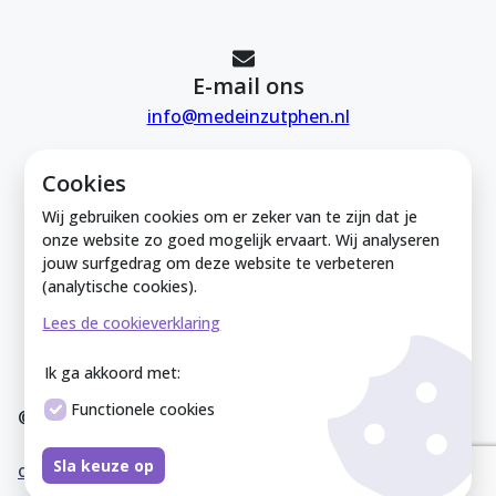
E-mail ons
info@medeinzutphen.nl
Cookies
Wij gebruiken cookies om er zeker van te zijn dat je
onze website zo goed mogelijk ervaart. Wij analyseren
jouw surfgedrag om deze website te verbeteren
Mede in Zutphen is onderdeel van de
(analytische cookies).
Zutphense Uitdaging. KVK Zutphense
Lees de cookieverklaring
Uitdaging: 08212926
Ik ga akkoord met:
Functionele cookies
© Mede In Zutphen 2025
Disclaimer
Privacyverklaring
Overeenkomst
Co
Sla keuze op
okieverklaring
Sitemap
Cookies instellen