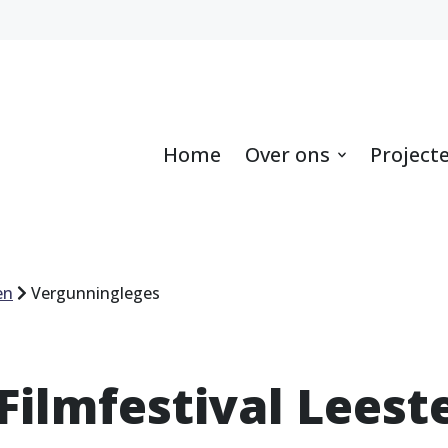
Home
Over ons
Project
en
Vergunningleges
Filmfestival Leest