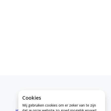
Cookies
E-mail ons
Wij gebruiken cookies om er zeker van te zijn
info@medeinzutphen.nl
dat je onze website zo goed mogelijk ervaart.