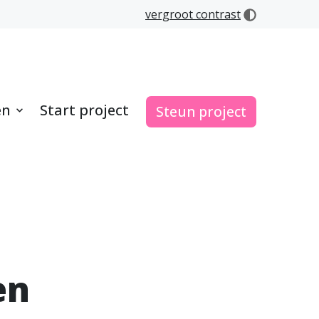
vergroot contrast
en
Start project
Steun project
en