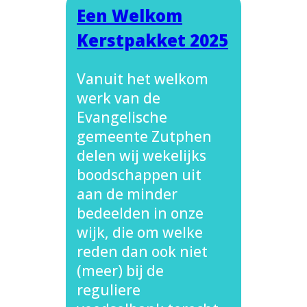
Een Welkom
Kerstpakket 2025
Vanuit het welkom
werk van de
Evangelische
gemeente Zutphen
delen wij wekelijks
boodschappen uit
aan de minder
bedeelden in onze
wijk, die om welke
reden dan ook niet
(meer) bij de
reguliere