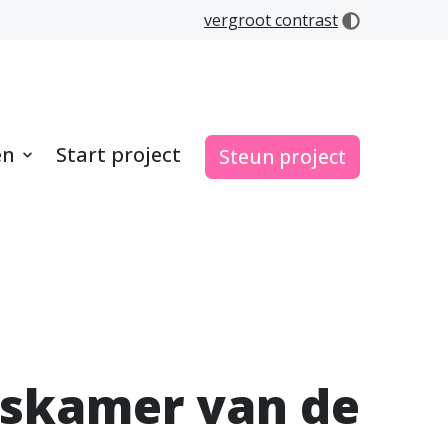
vergroot contrast
en
Start project
Steun project
iskamer van de