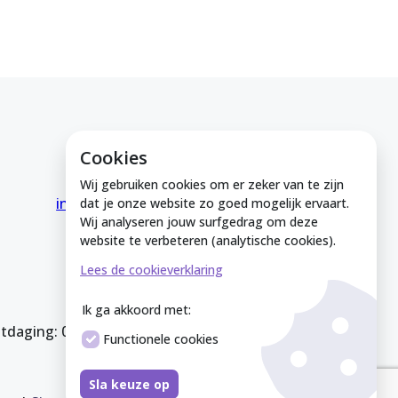
Cookies
E-mail ons
Wij gebruiken cookies om er zeker van te zijn
info@medeinzutphen.nl
dat je onze website zo goed mogelijk ervaart.
Wij analyseren jouw surfgedrag om deze
website te verbeteren (analytische cookies).
Lees de cookieverklaring
Ik ga akkoord met:
itdaging: 08212926
Functionele cookies
Sla keuze op