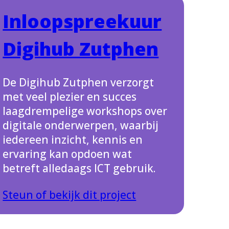
Inloopspreekuur
Digihub Zutphen
De Digihub Zutphen verzorgt
met veel plezier en succes
laagdrempelige workshops over
digitale onderwerpen, waarbij
iedereen inzicht, kennis en
ervaring kan opdoen wat
betreft alledaags ICT gebruik.
Steun of bekijk dit project