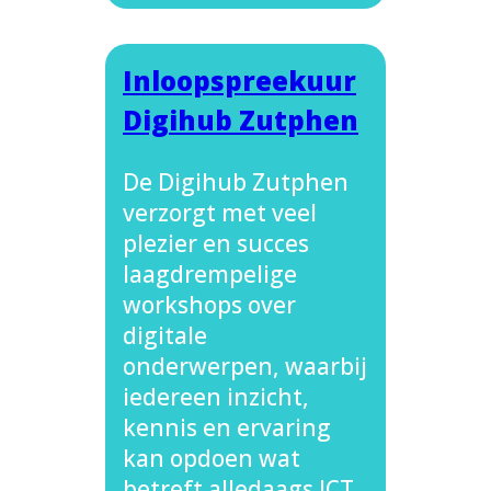
Inloopspreekuur
Digihub Zutphen
De Digihub Zutphen
verzorgt met veel
plezier en succes
laagdrempelige
workshops over
digitale
onderwerpen, waarbij
iedereen inzicht,
kennis en ervaring
kan opdoen wat
betreft alledaags ICT