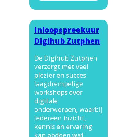
Inloopspreekuur
Digihub Zutphen
De Digihub Zutphen
verzorgt met veel
plezier en succes
laagdrempelige
workshops over
digitale
onderwerpen, waarbij
iedereen inzicht,
kennis en ervaring
kan opdoen wat